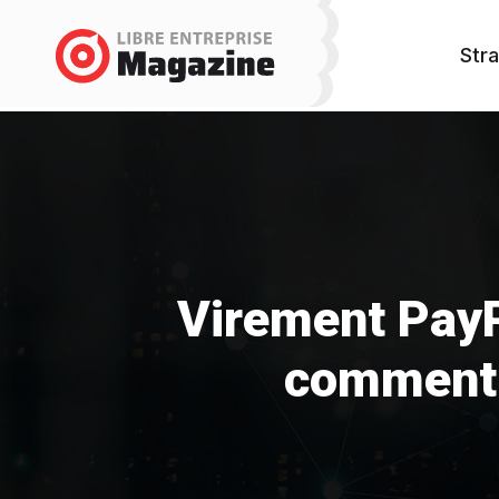
Stra
Virement PayP
comment r