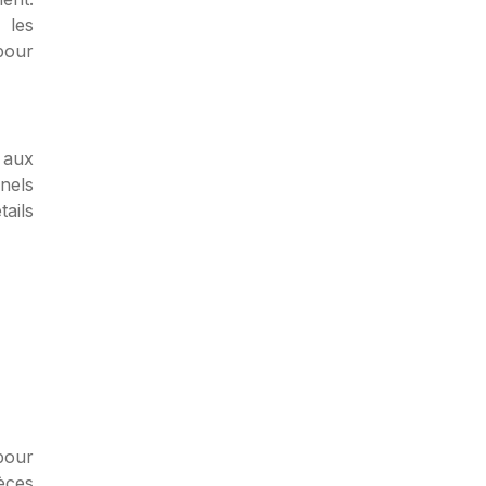
 les
pour
 aux
nels
tails
pour
èces