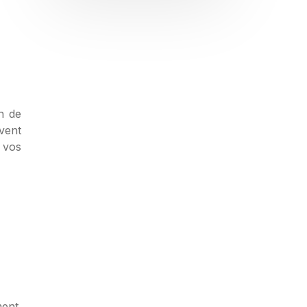
n de
uvent
 vos
ment.