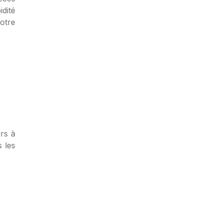
idité
otre
urs à
s les