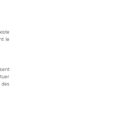
iste
t le
sent
tuer
à des