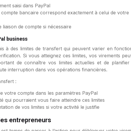
ement saisi dans PayPal
u compte bancaire correspond exactement à celui de votre
 liaison de compte si nécessaire
Pal business
 à des limites de transfert qui peuvent varier en fonctio
rification. Si vous atteignez ces limites, vos virements pe
ortant de connaître vos limites actuelles et de planifier
te interruption dans vos opérations financières.
nsfert :
 de votre compte dans les paramètres PayPal
té qui pourraient vous faire atteindre ces limites
n de vos limites si votre activité le justifie
les entrepreneurs
il est temps de passer à l’action pour débloquer votre vire